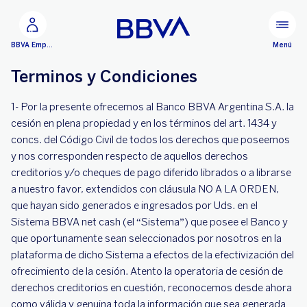
Ir al contenido principal
Menú
BBVA Empresas
Terminos y Condiciones
1- Por la presente ofrecemos al Banco BBVA Argentina S.A. la
cesión en plena propiedad y en los términos del art. 1434 y
concs. del Código Civil de todos los derechos que poseemos
y nos corresponden respecto de aquellos derechos
creditorios y/o cheques de pago diferido librados o a librarse
a nuestro favor, extendidos con cláusula NO A LA ORDEN,
que hayan sido generados e ingresados por Uds. en el
Sistema BBVA net cash (el “Sistema”) que posee el Banco y
que oportunamente sean seleccionados por nosotros en la
plataforma de dicho Sistema a efectos de la efectivización del
ofrecimiento de la cesión. Atento la operatoria de cesión de
derechos creditorios en cuestión, reconocemos desde ahora
como válida y genuina toda la información que sea generada