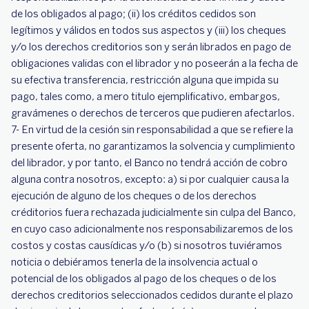
de los obligados al pago; (ii) los créditos cedidos son
legítimos y válidos en todos sus aspectos y (iii) los cheques
y/o los derechos creditorios son y serán librados en pago de
obligaciones validas con el librador y no poseerán a la fecha de
su efectiva transferencia, restricción alguna que impida su
pago, tales como, a mero titulo ejemplificativo, embargos,
gravámenes o derechos de terceros que pudieren afectarlos.
7- En virtud de la cesión sin responsabilidad a que se refiere la
presente oferta, no garantizamos la solvencia y cumplimiento
del librador, y por tanto, el Banco no tendrá acción de cobro
alguna contra nosotros, excepto: a) si por cualquier causa la
ejecución de alguno de los cheques o de los derechos
créditorios fuera rechazada judicialmente sin culpa del Banco,
en cuyo caso adicionalmente nos responsabilizaremos de los
costos y costas causídicas y/o (b) si nosotros tuviéramos
noticia o debiéramos tenerla de la insolvencia actual o
potencial de los obligados al pago de los cheques o de los
derechos creditorios seleccionados cedidos durante el plazo