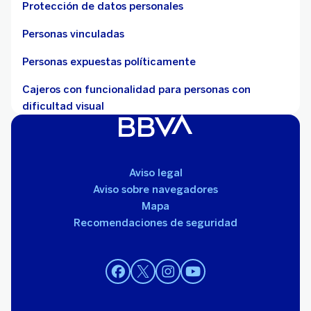
Protección de datos personales
Personas vinculadas
Personas expuestas políticamente
Cajeros con funcionalidad para personas con
dificultad visual
Aviso legal
Aviso sobre navegadores
¡Nuevo! Préstamo Express
Mapa
Recibí el dinero al instante y devolvelo en solo 1 o 2
Recomendaciones de seguridad
cuotas.
Conocer más
Solicitar préstamo