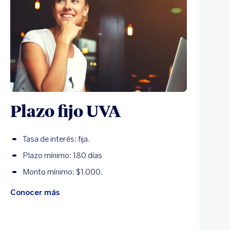
Plazo fijo UVA
Tasa de interés: fija.
Plazo mínimo: 180 días
Monto mínimo: $1.000.
Conocer más
C