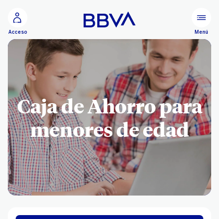
Ir al contenido principal
Menú
Acceso
Caja de Ahorro para
menores de edad