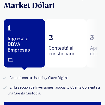
Market Dólar!
1
2
3
Ingresá a
BBVA
Contestá el
Aprobá
Empresas
cuestionario
docum
Accedé con tu Usuario y Clave Digital.
En la sección de Inversiones, asociá tu Cuenta Corriente a
una Cuenta Custodia.