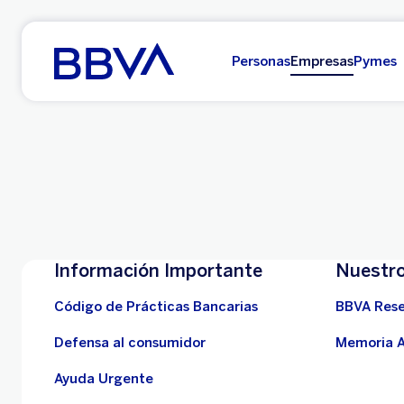
Ir al contenido principal
Personas
Empresas
Pymes
Información Importante
Nuestro
Código de Prácticas Bancarias
BBVA Res
Defensa al consumidor
Memoria A
Ayuda Urgente