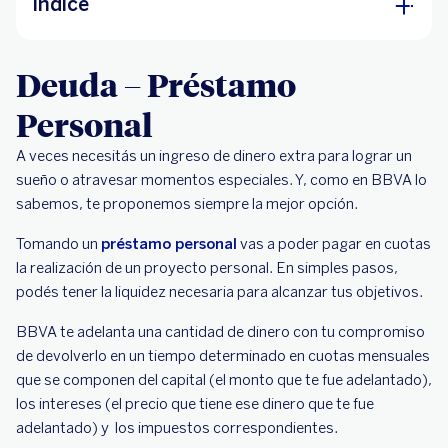
Índice
Deuda – Préstamo Personal
Deuda – Préstamo
¿Para qué solicitar un préstamo?
Personal
Tené en cuenta que:
A veces necesitás un ingreso de dinero extra para lograr un
Te recordamos algunos tips:
sueño o atravesar momentos especiales. Y, como en BBVA lo
sabemos, te proponemos siempre la mejor opción.
Tomando un
préstamo personal
vas a poder pagar en cuotas
la realización de un proyecto personal. En simples pasos,
podés tener la liquidez necesaria para alcanzar tus objetivos.
BBVA te adelanta una cantidad de dinero con tu compromiso
de devolverlo en un tiempo determinado en cuotas mensuales
que se componen del capital (el monto que te fue adelantado),
los intereses (el precio que tiene ese dinero que te fue
adelantado) y los impuestos correspondientes.