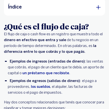
Índice
¿Qué es el flujo de caja?
¿Qué es el flujo de caja?
Los 3 tipos de flujo de caja
El flujo de caja o cash flow es un registro que muestra todo el
¿Para qué sirve el flujo de caja? El mapa de tu
dinero en efectivo que entra y sale
de tu negocio en un
salud financiera
período de tiempo determinado. En otras palabras, es
la
diferencia entre lo que cobrás y lo que pagás
.
Cómo hacer un flujo de caja en 5 pasos
Ejemplos de ingresos (entradas de dinero):
las ventas
¿Qué información debe tener tu planilla de
que cobrás, el pago de un cliente que te debía, un aporte de
flujo de caja?
capital o
un préstamo que recibiste
.
Cómo interpretar y mejorar los resultados
Ejemplos de egresos (salidas de dinero):
el pago a
proveedores,
los sueldos
, el alquiler, las facturas de
servicios o el pago de impuestos.
Hay dos conceptos relacionados que tenés que conocer para
planificar y tomar mejores decisiones: