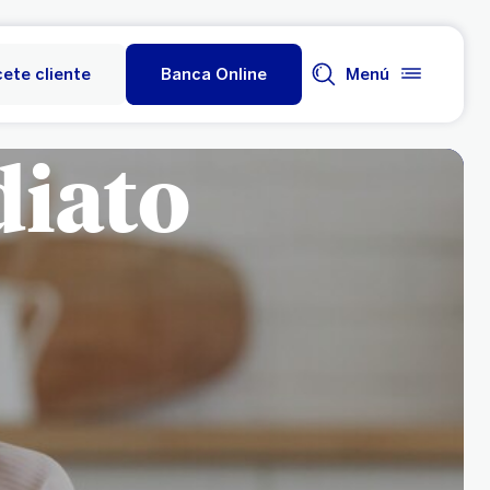
ete cliente
Banca Online
Menú
diato