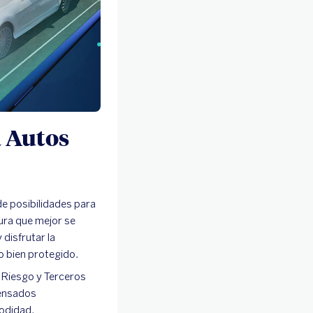
 Autos
e posibilidades para
ura que mejor se
 disfrutar la
to bien protegido.
 Riesgo y Terceros
pensados
odidad.