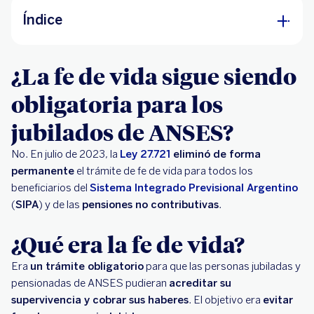
Índice
¿La fe de vida sigue siendo obligatoria para los
¿La fe de vida sigue siendo
jubilados de ANSES?
obligatoria para los
¿Qué era la fe de vida?
jubilados de ANSES?
¿Qué es el Certificado de Supervivencia y
quiénes lo necesitan?
No. En julio de 2023, la
Ley 27.721
eliminó de forma
permanente
¿Cómo tramitar tu Certificado de
el trámite de fe de vida para todos los
beneficiarios del
Supervivencia?
Sistema Integrado Previsional Argentino
(
SIPA
) y de las
pensiones no contributivas
.
¿Qué era la fe de vida?
Era
un trámite obligatorio
para que las personas jubiladas y
pensionadas de ANSES pudieran
acreditar su
supervivencia y cobrar sus haberes
. El objetivo era
evitar