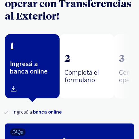
operar con Transferencias
al Exterior!
1
2
3
Ingresá a
banca online
Completá el
Confir
formulario
operac
Ingresá a
banca online
FAQs