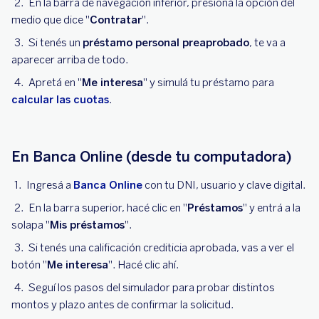
En la barra de navegación inferior, presioná la opción del
medio que dice "
Contratar
".
Si tenés un
préstamo personal preaprobado
, te va a
aparecer arriba de todo.
Apretá en "
Me interesa
" y simulá tu préstamo para
calcular las cuotas
.
En Banca Online (desde tu computadora)
Ingresá a
Banca Online
con tu DNI, usuario y clave digital.
En la barra superior, hacé clic en "
Préstamos
" y entrá a la
solapa "
Mis préstamos
".
Si tenés una calificación crediticia aprobada, vas a ver el
botón "
Me interesa
". Hacé clic ahí.
Seguí los pasos del simulador para probar distintos
montos y plazo antes de confirmar la solicitud.