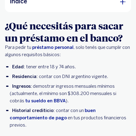
Índice
¿Qué necesitás para sacar un préstamo en el
¿Qué necesitás para sacar
banco?
un préstamo en el banco?
¿Cómo sacar un préstamo online?
Para pedir tu
4 consejos al pedir un préstamo personal
préstamo personal
, solo tenés que cumplir con
algunos requisitos básicos:
¿Por qué elegir BBVA para tu préstamo personal
Edad:
online?
tener entre 18 y 74 años.
Residencia:
contar con DNI argentino vigente.
Ingresos:
demostrar ingresos mensuales mínimos
(actualmente, el mínimo son $308.200 mensuales si
cobrás
tu sueldo en BBVA
).
Historial crediticio:
contar con un
buen
comportamiento de pago
en tus productos financieros
previos.