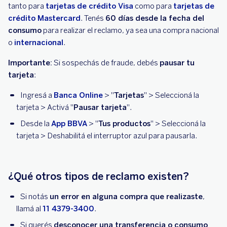
tanto para
tarjetas de crédito Visa
como para
tarjetas de
crédito Mastercard
. Tenés
60 días desde la fecha del
consumo
para realizar el reclamo, ya sea una compra nacional
o
internacional
.
Importante:
Si sospechás de fraude, debés
pausar tu
tarjeta
:
Ingresá a
Banca Online
> "
Tarjetas
" > Seleccioná la
tarjeta > Activá "
Pausar tarjeta
".
Desde la
App BBVA
> "
Tus productos
" > Seleccioná la
tarjeta > Deshabilitá el interruptor azul para pausarla.
¿Qué otros tipos de reclamo existen?
Si notás
un error en alguna compra que realizaste
,
llamá al
11 4379-3400
.
Si querés
desconocer una transferencia o consumo