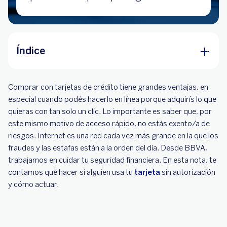
Índice
Cuáles son los fraudes más comunes en
Comprar con tarjetas de crédito tiene grandes ventajas, en
internet con tarjetas de crédito
especial cuando podés hacerlo en línea porque adquirís lo que
Pausá tu tarjeta de crédito si sabes que alguien
quieras con tan solo un clic. Lo importante es saber que, por
hizo una compra.
este mismo motivo de acceso rápido, no estás exento/a de
riesgos. Internet es una red cada vez más grande en la que los
¿Cómo saber quién hizo una compra con tu
fraudes y las estafas están a la orden del día. Desde BBVA,
tarjeta de crédito?
trabajamos en cuidar tu seguridad financiera. En esta nota, te
contamos qué hacer si alguien usa tu
Lo que debés hacer si usaron tu tarjeta de
tarjeta
sin autorización
y cómo actuar.
crédito para comprar en internet
Bloqueá tu tarjeta
Denunciá el fraude