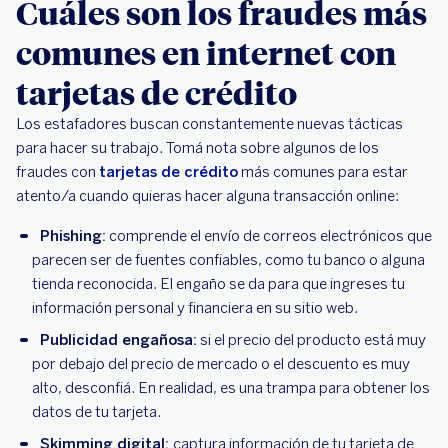
Cuáles son los fraudes más
Solicitá la devolución del dinero
comunes en internet con
¿Cómo evitar compras no autorizadas con tu
tarjetas de crédito
tarjeta de crédito?
Los estafadores buscan constantemente nuevas tácticas
Usá las tarjetas de crédito BBVA en tus
para hacer su trabajo. Tomá nota sobre algunos de los
compras online y disfrutá todos sus descuentos
fraudes con
y beneficios
tarjetas de crédito
más comunes para estar
atento/a cuando quieras hacer alguna transacción online:
Phishing:
comprende el envío de correos electrónicos que
parecen ser de fuentes confiables, como tu banco o alguna
tienda reconocida. El engaño se da para que ingreses tu
información personal y financiera en su sitio web.
Publicidad engañosa:
si el precio del producto está muy
por debajo del precio de mercado o el descuento es muy
alto, desconfiá. En realidad, es una trampa para obtener los
datos de tu tarjeta.
Skimming digital:
captura información de tu tarjeta de