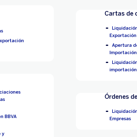
Cartas de 
Liquidació
as
Exportación
Exportación
Apertura d
Importación
Liquidació
importación
nciaciones
Órdenes d
as
Liquidació
en BBVA
Empresas
 y