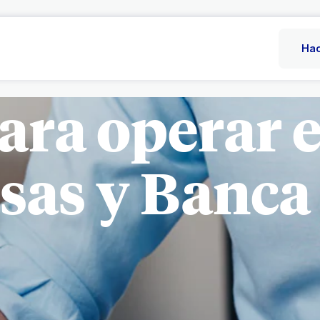
Hac
ara operar
as y Banca