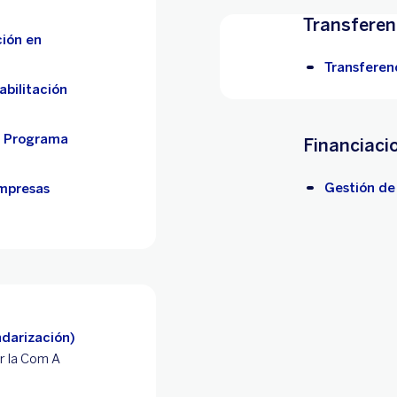
Transferenc
ción en
Transferen
abilitación
- Programa
Financiaci
Gestión de
mpresas
darización)
 la Com A