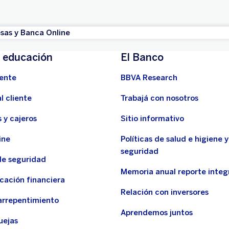
as y Banca Online
 educación
El Banco
ente
BBVA Research
l cliente
Trabajá con nosotros
 y cajeros
Sitio informativo
ine
Políticas de salud e higiene y
seguridad
de seguridad
Memoria anual reporte inte
cación financiera
Relación con inversores
arrepentimiento
Aprendemos juntos
uejas