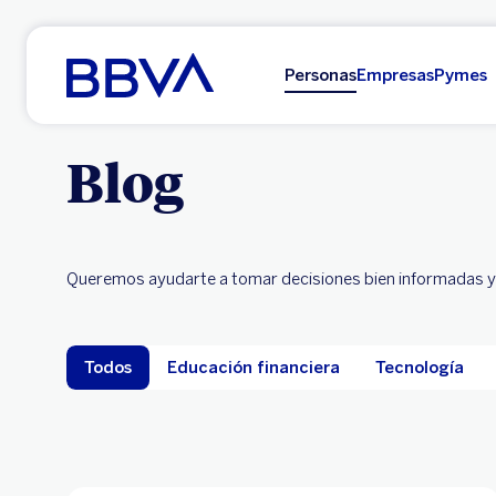
Ir al contenido principal
Personas
Empresas
Pymes
Blog
Queremos ayudarte a tomar decisiones bien informadas y co
Todos
Educación financiera
Tecnología